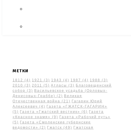
МЕТКИ
1812
(4)
1921
(3)
1943
(4)
1987
(4)
1988
(3)
2010
(3)
2011
(5)
Атласы
(3)
Благовещенский
собор
(3)
Васильевское усадьба (Орловых-
Денисовых-Граббе)
(2)
Великая
Отечественная война
(21)
Гагарин Юрий
Алексеевич
(4)
Газета «ГЖАТСК-ГАГАРИН»
(5)
Газета «Гжатский вестник»
(6)
Газета
«Красное знамя»
(9)
Газета «Рабочий путь»
(5)
Газета «Смоленские губернские
ведомости»
(2)
Гжатск
(49)
Гжатская