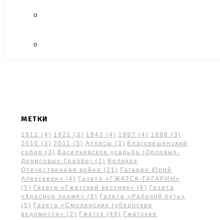
МЕТКИ
1812
(4)
1921
(3)
1943
(4)
1987
(4)
1988
(3)
2010
(3)
2011
(5)
Атласы
(3)
Благовещенский
собор
(3)
Васильевское усадьба (Орловых-
Денисовых-Граббе)
(2)
Великая
Отечественная война
(21)
Гагарин Юрий
Алексеевич
(4)
Газета «ГЖАТСК-ГАГАРИН»
(5)
Газета «Гжатский вестник»
(6)
Газета
«Красное знамя»
(9)
Газета «Рабочий путь»
(5)
Газета «Смоленские губернские
ведомости»
(2)
Гжатск
(49)
Гжатская