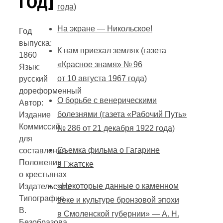
ГОД]
года)
На экране — Никольское!
Год
выпуска:
К нам приехал земляк (газета
1860
«Красное знамя» № 96
Язык:
от 10 августа 1967 года)
русский
дореформенный
О борьбе с венерическими
Автор:
болезнями (газета «Рабочий Путь»
Издание
Коммиссий
№ 286 от 21 декабря 1922 года)
для
Съемка фильма о Гагарине
составления
Положения
в Гжатске
о крестьянах
«Некоторые данные о каменном
Издательство:
Типография
веке и культуре бронзовой эпохи
В.
в Смоленской губернии» — А. Н.
Безобразова