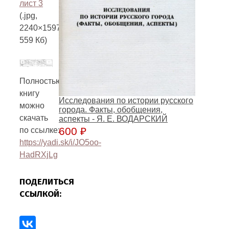
лист 3
(.jpg,
2240×1597,
559 Кб)
Полностью
книгу
Исследования по истории русского
можно
города. Факты, обобщения,
скачать
аспекты - Я. Е. ВОДАРСКИЙ
600
₽
по ссылке:
https://yadi.sk/i/JO5oo-
HadRXjLg
ПОДЕЛИТЬСЯ
ССЫЛКОЙ: