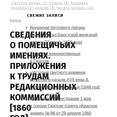
Смутное время
(3)
Списки
(4)
Токарёво
усадьба
(2)
Церкви
(3)
Читать онлайн
(15)
СВЕЖИЕ ЗАПИСИ
Книги
Крушение почтового поезда
СВЕДЕНИЯ
на Московско-Брестской железной
дороге 27 марта 1879 года
О ПОМЕЩИЧЬИХ
ИМЕНИЯХ.
Турецкие военнопленные
в Гжатске
ПРИЛОЖЕНИЯ
«История смутного времени
К ТРУДАМ
в России в начале XVII века Д.
РЕДАКЦИОННЫХ
Бутурлина». Часть третья [1846 год]
КОММИССИЙ
О порядке демонстрации 1 мая
[1860
в городе Гжатске (газета «Красное
знамя» № 96 от 29 апреля 1960