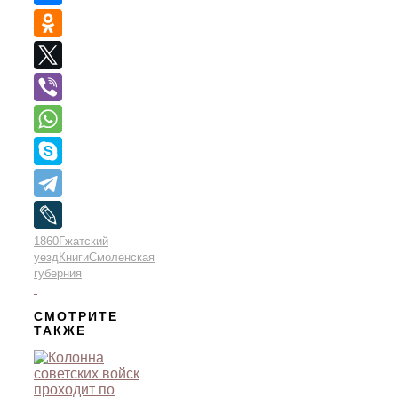
1860
Гжатский
уезд
Книги
Смоленская
губерния
СМОТРИТЕ
ТАКЖЕ