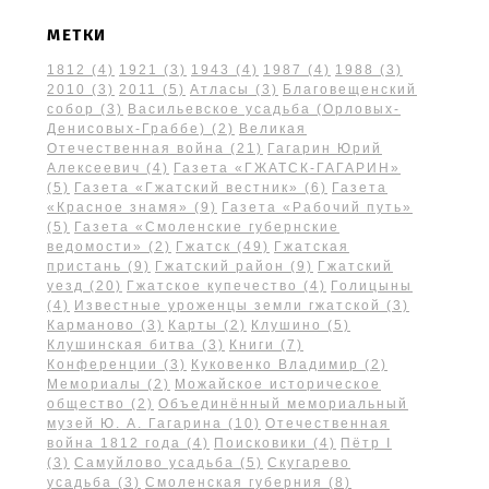
МЕТКИ
1812
(4)
1921
(3)
1943
(4)
1987
(4)
1988
(3)
2010
(3)
2011
(5)
Атласы
(3)
Благовещенский
собор
(3)
Васильевское усадьба (Орловых-
Денисовых-Граббе)
(2)
Великая
Отечественная война
(21)
Гагарин Юрий
Алексеевич
(4)
Газета «ГЖАТСК-ГАГАРИН»
(5)
Газета «Гжатский вестник»
(6)
Газета
«Красное знамя»
(9)
Газета «Рабочий путь»
(5)
Газета «Смоленские губернские
ведомости»
(2)
Гжатск
(49)
Гжатская
пристань
(9)
Гжатский район
(9)
Гжатский
уезд
(20)
Гжатское купечество
(4)
Голицыны
(4)
Известные уроженцы земли гжатской
(3)
Карманово
(3)
Карты
(2)
Клушино
(5)
Клушинская битва
(3)
Книги
(7)
Конференции
(3)
Куковенко Владимир
(2)
Мемориалы
(2)
Можайское историческое
общество
(2)
Объединённый мемориальный
музей Ю. А. Гагарина
(10)
Отечественная
война 1812 года
(4)
Поисковики
(4)
Пётр I
(3)
Самуйлово усадьба
(5)
Скугарево
усадьба
(3)
Смоленская губерния
(8)