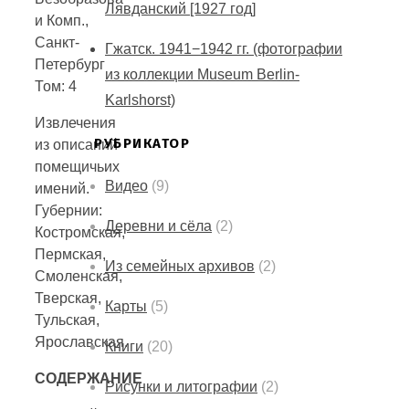
Лявданский [1927 год]
и Комп.,
Санкт-
Гжатск. 1941−1942 гг. (фотографии
Петербург
из коллекции Museum Berlin-
Том: 4
Karlshorst)
Извлечения
РУБРИКАТОР
из описаний
помещичьих
Видео
(9)
имений.
Губернии:
Деревни и сёла
(2)
Костромская,
Пермская,
Из семейных архивов
(2)
Смоленская,
Тверская,
Карты
(5)
Тульская,
Ярославская.
Книги
(20)
СОДЕРЖАНИЕ
Рисунки и литографии
(2)