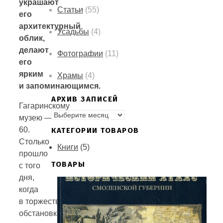
украшают
Статьи
(55)
его
архитектурный
Усадьбы
(4)
облик,
делают
Фотографии
(11)
его
ярким
Храмы
(4)
и запоминающимся.
АРХИВ ЗАПИСЕЙ
Гагаринскому
АРХИВ
музею —
ЗАПИСЕЙ
60.
КАТЕГОРИИ ТОВАРОВ
Столько
Книги
(5)
прошло
ТОВАРЫ
с того
дня,
когда
в торжественной
обстановке