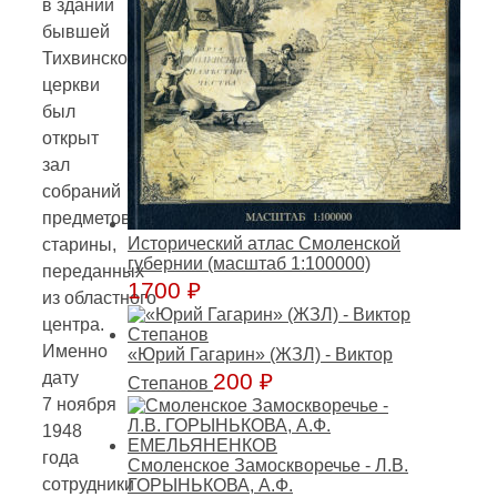
в здании
бывшей
Тихвинской
церкви
был
открыт
зал
собраний
предметов
Исторический атлас Смоленской
старины,
губернии (масштаб 1:100000)
переданных
1700
₽
из областного
центра.
Именно
«Юрий Гагарин» (ЖЗЛ) - Виктор
200
₽
дату
Степанов
7 ноября
1948
года
Смоленское Замоскворечье - Л.В.
сотрудники
ГОРЫНЬКОВА, А.Ф.