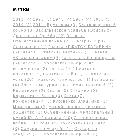
МЕТКИ
1812
(4)
1921
(3)
1943
(4)
1987
(4)
1988
(3)
2010
(3)
2011
(5)
Атласы
(3)
Благовещенский
собор
(3)
Васильевское усадьба (Орловых-
Денисовых-Граббе)
(2)
Великая
Отечественная война
(21)
Гагарин Юрий
Алексеевич
(4)
Газета «ГЖАТСК-ГАГАРИН»
(5)
Газета «Гжатский вестник»
(6)
Газета
«Красное знамя»
(9)
Газета «Рабочий путь»
(5)
Газета «Смоленские губернские
ведомости»
(2)
Гжатск
(49)
Гжатская
пристань
(9)
Гжатский район
(9)
Гжатский
уезд
(20)
Гжатское купечество
(4)
Голицыны
(4)
Известные уроженцы земли гжатской
(3)
Карманово
(3)
Карты
(2)
Клушино
(5)
Клушинская битва
(3)
Книги
(7)
Конференции
(3)
Куковенко Владимир
(2)
Мемориалы
(2)
Можайское историческое
общество
(2)
Объединённый мемориальный
музей Ю. А. Гагарина
(10)
Отечественная
война 1812 года
(4)
Поисковики
(4)
Пётр I
(3)
Самуйлово усадьба
(5)
Скугарево
усадьба
(3)
Смоленская губерния
(8)