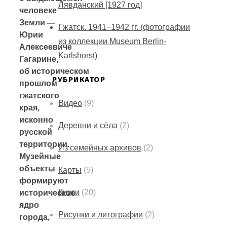
Лявданский [1927 год]
человеке
Земли —
Гжатск. 1941−1942 гг. (фотографии
Юрии
из коллекции Museum Berlin-
Алексеевиче
Karlshorst)
Гагарине,
об историческом
РУБРИКАТОР
прошлом
гжатского
Видео
(9)
края,
исконно
Деревни и сёла
(2)
русской
территории.
Из семейных архивов
(2)
Музейные
объекты
Карты
(5)
формируют
Книги
(20)
историческое
ядро
Рисунки и литографии
(2)
города,