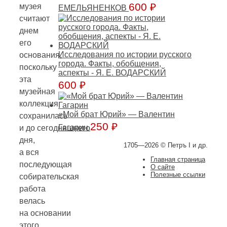
600
₽
музея
ЕМЕЛЬЯНЕНКОВ
считают
днем
его
Исследования по истории русского
основания,
города. Факты, обобщения,
поскольку
аспекты - Я. Е. ВОДАРСКИЙ
эта
600
₽
музейная
коллекция
«Мой брат Юрий» — Валентин
сохранилась
250
₽
Гагарин
и до сегодняшнего
дня,
1705—2026 © Петръ I и др.
а вся
Главная страница
последующая
О сайте
Полезные ссылки
собирательская
работа
велась
на основании
этого