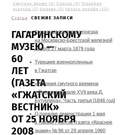
Смутное время
(3)
Списки
(4)
Токарёво
усадьба
(2)
Церкви
(3)
Читать онлайн
(15)
СВЕЖИЕ ЗАПИСИ
Статьи
ГАГАРИНСКОМУ
Крушение почтового поезда
на Московско-Брестской железной
МУЗЕЮ —
дороге 27 марта 1879 года
60
Турецкие военнопленные
ЛЕТ
в Гжатске
(ГАЗЕТА
«История смутного времени
«ГЖАТСКИЙ
в России в начале XVII века Д.
Бутурлина». Часть третья [1846 год]
ВЕСТНИК»
О порядке демонстрации 1 мая
ОТ 25 НОЯБРЯ
в городе Гжатске (газета «Красное
2008
знамя» № 96 от 29 апреля 1960