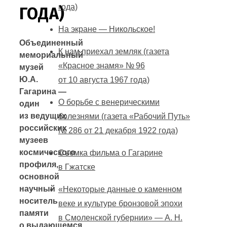
года)
ГОДА)
На экране — Никольское!
Объединенный
К нам приехал земляк (газета
мемориальный
«Красное знамя» № 96
музей
Ю.А.
от 10 августа 1967 года)
Гагарина —
О борьбе с венерическими
один
из ведущих
болезнями (газета «Рабочий Путь»
российских
№ 286 от 21 декабря 1922 года)
музеев
космического
Съемка фильма о Гагарине
профиля,
в Гжатске
основной
научный
«Некоторые данные о каменном
носитель
веке и культуре бронзовой эпохи
памяти
в Смоленской губернии» — А. Н.
о выдающемся