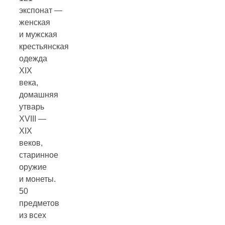
экспонат —
женская
и мужская
крестьянская
одежда
XIX
века,
домашняя
утварь
XVIII —
XIX
веков,
старинное
оружие
и монеты.
50
предметов
из всех