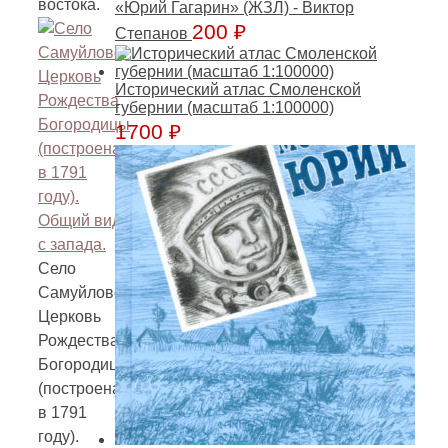
востока.
«Юрий Гагарин» (ЖЗЛ) - Виктор
200
₽
Степанов
Исторический атлас Смоленской
губернии (масштаб 1:100000)
1700
₽
Село
Самуйлово.
Церковь
Рождества
Богородицы
(построена
в 1791
году).