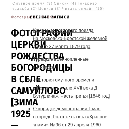
Смутное время
(3)
Списки
(4)
Токарёво
усадьба
(2)
Церкви
(3)
Читать онлайн
(15)
СВЕЖИЕ ЗАПИСИ
,
Фотографии
Храмы
ФОТОГРАФИИ
Крушение почтового поезда
на Московско-Брестской железной
ЦЕРКВИ
дороге 27 марта 1879 года
РОЖДЕСТВА
Турецкие военнопленные
БОГОРОДИЦЫ
в Гжатске
В СЕЛЕ
«История смутного времени
САМУЙЛОВО
в России в начале XVII века Д.
Бутурлина». Часть третья [1846 год]
[ЗИМА
О порядке демонстрации 1 мая
1925
в городе Гжатске (газета «Красное
—
знамя» № 96 от 29 апреля 1960