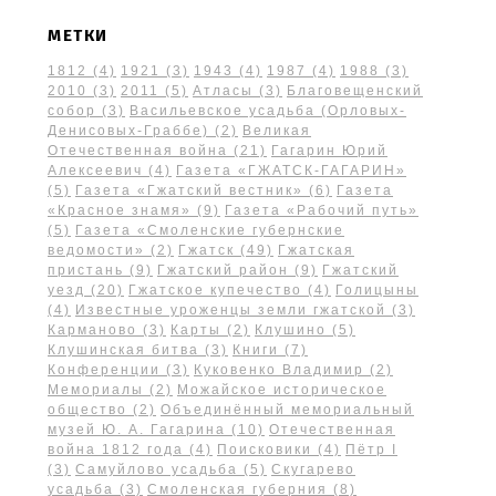
МЕТКИ
1812
(4)
1921
(3)
1943
(4)
1987
(4)
1988
(3)
2010
(3)
2011
(5)
Атласы
(3)
Благовещенский
собор
(3)
Васильевское усадьба (Орловых-
Денисовых-Граббе)
(2)
Великая
Отечественная война
(21)
Гагарин Юрий
Алексеевич
(4)
Газета «ГЖАТСК-ГАГАРИН»
(5)
Газета «Гжатский вестник»
(6)
Газета
«Красное знамя»
(9)
Газета «Рабочий путь»
(5)
Газета «Смоленские губернские
ведомости»
(2)
Гжатск
(49)
Гжатская
пристань
(9)
Гжатский район
(9)
Гжатский
уезд
(20)
Гжатское купечество
(4)
Голицыны
(4)
Известные уроженцы земли гжатской
(3)
Карманово
(3)
Карты
(2)
Клушино
(5)
Клушинская битва
(3)
Книги
(7)
Конференции
(3)
Куковенко Владимир
(2)
Мемориалы
(2)
Можайское историческое
общество
(2)
Объединённый мемориальный
музей Ю. А. Гагарина
(10)
Отечественная
война 1812 года
(4)
Поисковики
(4)
Пётр I
(3)
Самуйлово усадьба
(5)
Скугарево
усадьба
(3)
Смоленская губерния
(8)