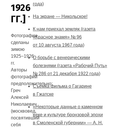
года)
1926
ГГ.]
На экране — Никольское!
К нам приехал земляк (газета
Фотографии
«Красное знамя» № 96
сделаны
от 10 августа 1967 года)
зимою
1925−1926
О борьбе с венерическими
гг.
болезнями (газета «Рабочий Путь»
Авторы
№ 286 от 21 декабря 1922 года)
фотографий
предположительно:
Съемка фильма о Гагарине
Греч
в Гжатске
Алексей
Николаевич
«Некоторые данные о каменном
(москвовед,
веке и культуре бронзовой эпохи
посвятивший
в Смоленской губернии» — А. Н.
себя