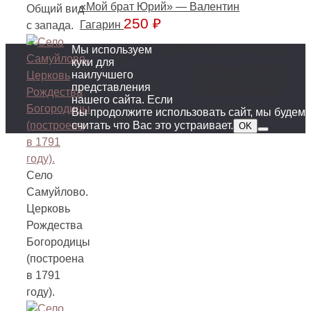
«Мой брат Юрий» — Валентин
Общий вид
250
₽
Гагарин
с запада.
Мы используем
1705—2026 © Петръ I и др.
куки для
Главная страница
наилучшего
О сайте
представления
Полезные ссылки
нашего сайта. Если
Вы продолжите использовать сайт, мы будем
считать что Вас это устраивает.
OK
Село
Самуйлово.
Церковь
Рождества
Богородицы
(построена
в 1791
году).