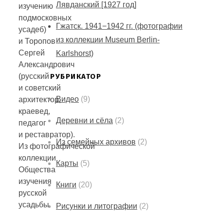
Лявданский [1927 год]
изучению
подмосковных
Гжатск. 1941−1942 гг. (фотографии
усадеб)
из коллекции Museum Berlin-
и Торопов
Сергей
Karlshorst)
Александрович
РУБРИКАТОР
(русский
и советский
Видео
(9)
архитектор,
краевед,
Деревни и сёла
(2)
педагог
и реставратор).
Из семейных архивов
(2)
Из фотографической
коллекции
Карты
(5)
Общества
изучения
Книги
(20)
русской
усадьбы.
Рисунки и литографии
(2)