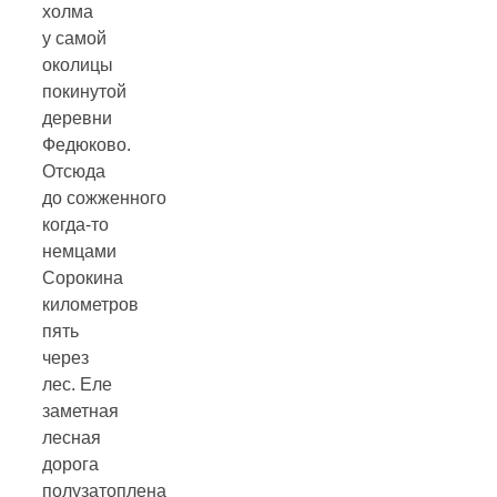
холма
у самой
околицы
покинутой
деревни
Федюково.
Отсюда
до сожженного
когда-то
немцами
Сорокина
километров
пять
через
лес. Еле
заметная
лесная
дорога
полузатоплена