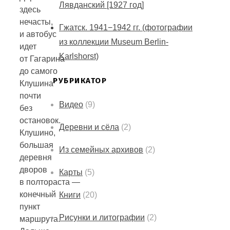
Лявданский [1927 год]
здесь
нечасты,
Гжатск. 1941−1942 гг. (фотографии
и автобус
из коллекции Museum Berlin-
идет
Karlshorst)
от Гагарина
до самого
РУБРИКАТОР
Клушина
почти
Видео
(9)
без
остановок.
Деревни и сёла
(2)
Клушино,
большая
Из семейных архивов
(2)
деревня
дворов
Карты
(5)
в полтораста —
конечный
Книги
(20)
пункт
Рисунки и литографии
(2)
маршрута.