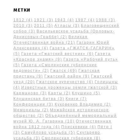
МЕТКИ
1812
(4)
1921
(3)
1943
(4)
1987
(4)
1988
(3)
2010
(3)
2011
(5)
Атласы
(3)
Благовещенский
собор
(3)
Васильевское усадьба (Орловых-
Денисовых-Граббе)
(2)
Великая
Отечественная война
(21)
Гагарин Юрий
Алексеевич
(4)
Газета «ГЖАТСК-ГАГАРИН»
(5)
Газета «Гжатский вестник»
(6)
Газета
«Красное знамя»
(9)
Газета «Рабочий путь»
(5)
Газета «Смоленские губернские
ведомости»
(2)
Гжатск
(49)
Гжатская
пристань
(9)
Гжатский район
(9)
Гжатский
уезд
(20)
Гжатское купечество
(4)
Голицыны
(4)
Известные уроженцы земли гжатской
(3)
Карманово
(3)
Карты
(2)
Клушино
(5)
Клушинская битва
(3)
Книги
(7)
Конференции
(3)
Куковенко Владимир
(2)
Мемориалы
(2)
Можайское историческое
общество
(2)
Объединённый мемориальный
музей Ю. А. Гагарина
(10)
Отечественная
война 1812 года
(4)
Поисковики
(4)
Пётр I
(3)
Самуйлово усадьба
(5)
Скугарево
усадьба
(3)
Смоленская губерния
(8)