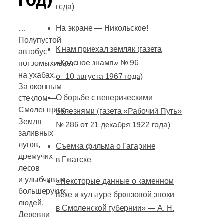
ГОД)
года)
На экране — Никольское!
…
Полупустой
К нам приехал земляк (газета
автобус
«Красное знамя» № 96
погромыхивает
на ухабах.
от 10 августа 1967 года)
За оконным
О борьбе с венерическими
стеклом —
Смоленщина.
болезнями (газета «Рабочий Путь»
Земля
№ 286 от 21 декабря 1922 года)
заливных
лугов,
Съемка фильма о Гагарине
дремучих
в Гжатске
лесов
и улыбчивых
«Некоторые данные о каменном
большеруких
веке и культуре бронзовой эпохи
людей.
в Смоленской губернии» — А. Н.
Деревни