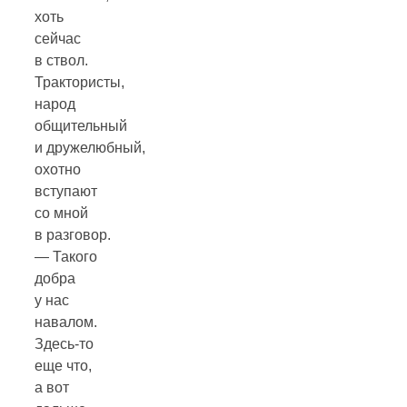
хоть
сейчас
в ствол.
Трактористы,
народ
общительный
и дружелюбный,
охотно
вступают
со мной
в разговор.
— Такого
добра
у нас
навалом.
Здесь-то
еще что,
а вот