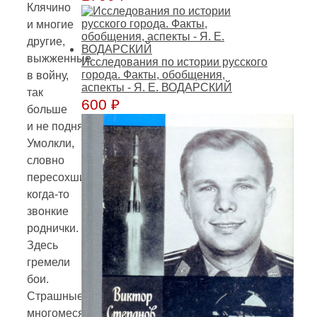
Клячино
и многие
другие,
выжженные
Исследования по истории русского
города. Факты, обобщения,
в войну,
аспекты - Я. Е. ВОДАРСКИЙ
так
600
₽
больше
и не поднялись.
Умолкли,
словно
пересохшие
когда-то
звонкие
роднички.
Здесь
гремели
бои.
Страшные,
многомесячные,