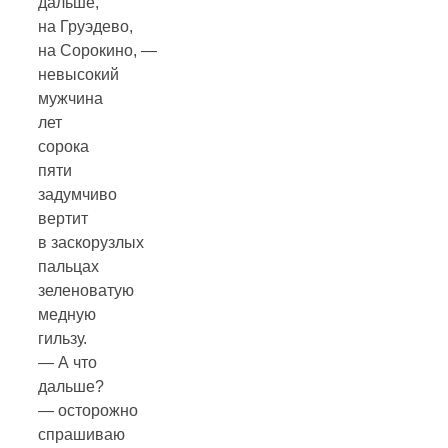
дальше,
на Груэдево,
на Сорокино, —
невысокий
мужчина
лет
сорока
пяти
задумчиво
вертит
в заскорузлых
пальцах
зеленоватую
медную
гильзу.
— А что
дальше?
— осторожно
спрашиваю