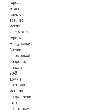
горела
земля,
горело
все, что
могло
и не могло
гореть.
Нащупывая
бреши
в немецкой
обороне,
войска
20-й
армии
постоянно
меняли
направления
атак,
некоторые