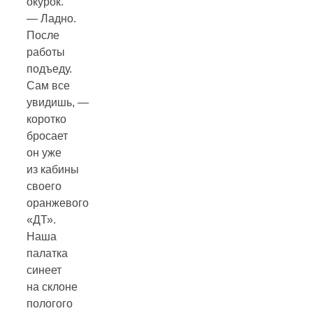
окурок.
— Ладно.
После
работы
подъеду.
Сам все
увидишь, —
коротко
бросает
он уже
из кабины
своего
оранжевого
«ДТ».
Наша
палатка
синеет
на склоне
пологого