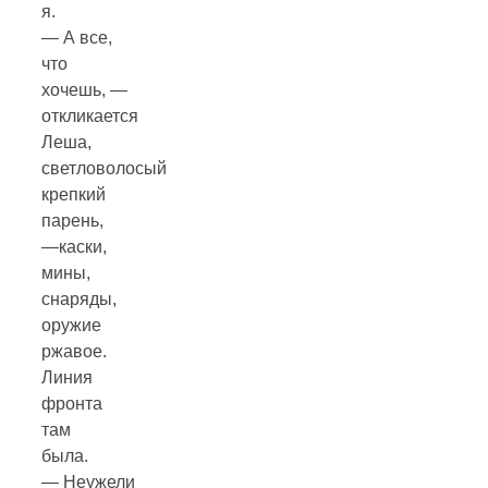
я.
— А все,
что
хочешь, —
откликается
Леша,
светловолосый
крепкий
парень,
—каски,
мины,
снаряды,
оружие
ржавое.
Линия
фронта
там
была.
— Неужели