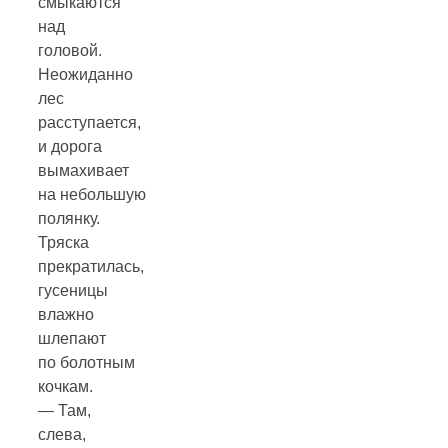
смыкаются
над
головой.
Неожиданно
лес
расступается,
и дорога
вымахивает
на небольшую
полянку.
Тряска
прекратилась,
гусеницы
влажно
шлепают
по болотным
кочкам.
— Там,
слева,