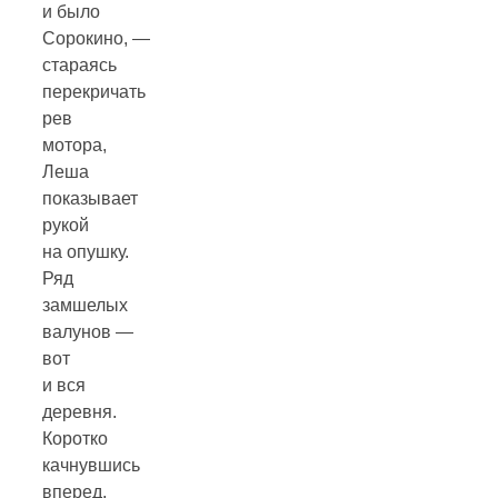
и было
Сорокино, —
стараясь
перекричать
рев
мотора,
Леша
показывает
рукой
на опушку.
Ряд
замшелых
валунов —
вот
и вся
деревня.
Коротко
качнувшись
вперед,