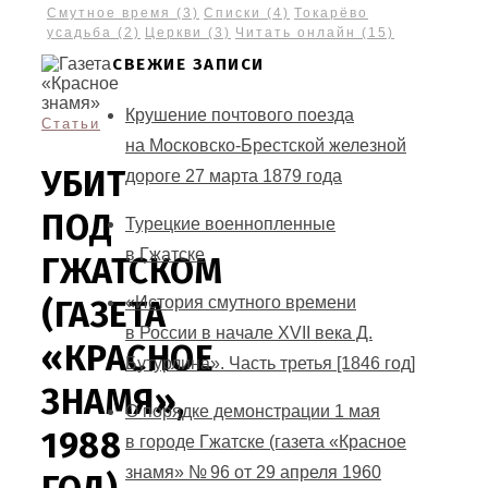
Смутное время
(3)
Списки
(4)
Токарёво
усадьба
(2)
Церкви
(3)
Читать онлайн
(15)
СВЕЖИЕ ЗАПИСИ
Крушение почтового поезда
Статьи
на Московско-Брестской железной
УБИТ
дороге 27 марта 1879 года
ПОД
Турецкие военнопленные
в Гжатске
ГЖАТСКОМ
«История смутного времени
(ГАЗЕТА
в России в начале XVII века Д.
«КРАСНОЕ
Бутурлина». Часть третья [1846 год]
ЗНАМЯ»,
О порядке демонстрации 1 мая
1988
в городе Гжатске (газета «Красное
знамя» № 96 от 29 апреля 1960