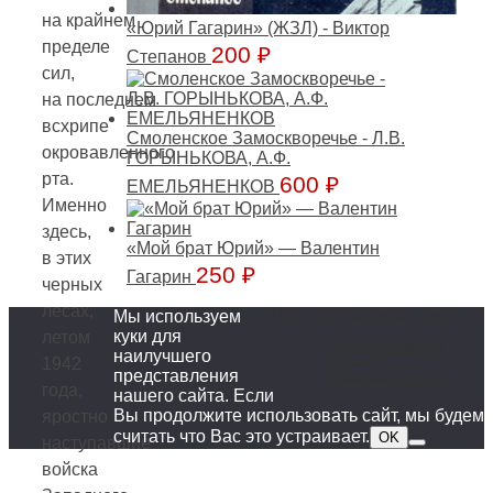
на крайнем
«Юрий Гагарин» (ЖЗЛ) - Виктор
пределе
200
₽
Степанов
сил,
на последнем
всхрипе
Смоленское Замоскворечье - Л.В.
окровавленного
ГОРЫНЬКОВА, А.Ф.
рта.
600
₽
ЕМЕЛЬЯНЕНКОВ
Именно
здесь,
«Мой брат Юрий» — Валентин
в этих
250
₽
Гагарин
черных
лесах,
Мы используем
1705—2026 © Петръ I и др.
куки для
летом
Главная страница
наилучшего
О сайте
1942
представления
Полезные ссылки
года,
нашего сайта. Если
Вы продолжите использовать сайт, мы будем
яростно
считать что Вас это устраивает.
OK
наступавшие
войска