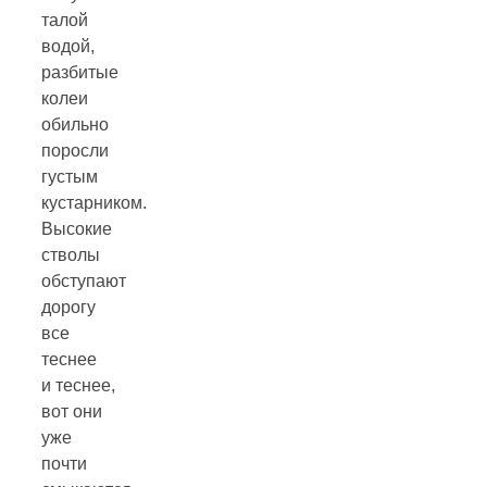
талой
водой,
разбитые
колеи
обильно
поросли
густым
кустарником.
Высокие
стволы
обступают
дорогу
все
теснее
и теснее,
вот они
уже
почти