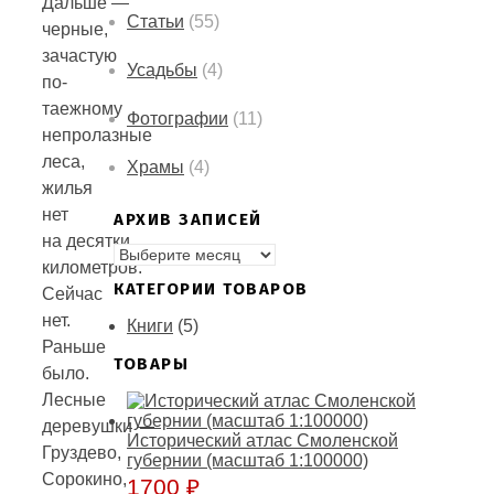
Дальше —
Статьи
(55)
черные,
зачастую
Усадьбы
(4)
по-
таежному
Фотографии
(11)
непролазные
леса,
Храмы
(4)
жилья
нет
АРХИВ ЗАПИСЕЙ
на десятки
АРХИВ
километров.
ЗАПИСЕЙ
КАТЕГОРИИ ТОВАРОВ
Сейчас
нет.
Книги
(5)
Раньше
ТОВАРЫ
было.
Лесные
деревушки —
Исторический атлас Смоленской
Груздево,
губернии (масштаб 1:100000)
Сорокино,
1700
₽