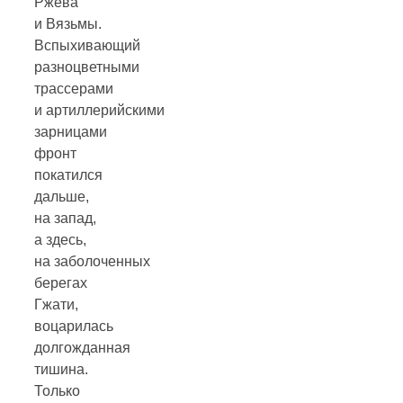
Ржева
и Вязьмы.
Вспыхивающий
разноцветными
трассерами
и артиллерийскими
зарницами
фронт
покатился
дальше,
на запад,
а здесь,
на заболоченных
берегах
Гжати,
воцарилась
долгожданная
тишина.
Только