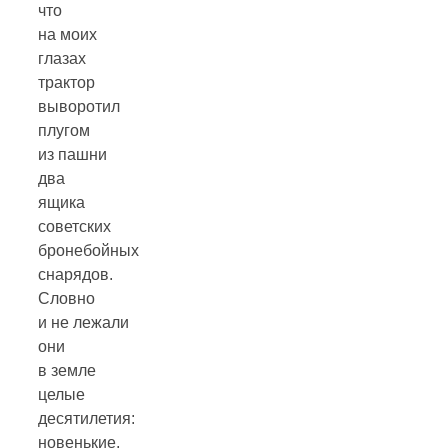
что
на моих
глазах
трактор
выворотил
плугом
из пашни
два
ящика
советских
бронебойных
снарядов.
Словно
и не лежали
они
в земле
целые
десятилетия:
новенькие,